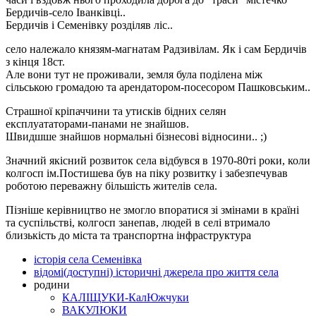
Бердичів-село Іванківці..
Бердичів і Семенівку розділяв ліс..
село належало князям-магнатам Радзивілам. Як і сам Бердичів
з кінця 18ст.
Але вони тут не проживали, земля була поділена між
сільською громадою та арендатором-посесором Пашковським..
Страшної кріпаччини та утисків бідних селян
експлуататорами-панами не знайшов.
Швидшше знайшов нормальні бізнесові відносини.. ;)
Значний якісний розвиток села відбувся в 1970-80ті роки, коли
колгосп ім.Постишева був на піку розвитку і забезпечував
роботою переважну більшість жителів села.
Пізніше керівництво не змогло впоратися зі змінами в країні
та суспільстві, колгосп занепав, людей в селі втримало
близькість до міста та транспортна інфраструктура
історія села Семенівка
відомі(доступні) історичні джерела про життя села
родини
КАЛІЩУКИ-КалЮжчуки
ВАКУЛЮКИ