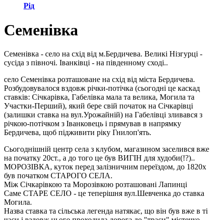
Рід
Семенівка
Семенівка - село на схід від м.Бердичева. Великі Нізгурці -
сусіда з півночі. Іванківці - на південному сході..
село Семенівка розташоване на схід від міста Бердичева.
Розбудовувалося вздовж річки-потічка (сьогодні це каскад
ставків: Січкарівка, Габелівка мала та велика, Могила та
Участки-Перший), який бере свій початок на Січкарівці
(залишки ставка на вул.Урожайній) на Габелівці зливався з
річкою-потічком з Іванковець і прямував в напрямку
Бердичева, щоб підживити ріку Гнилоп'ять.
Сьогоднішній центр села з клубом, магазином заселився вже
на початку 20ст., а до того це був ВИГІН для худоби(!?)..
МОРОЗІВКА, куток перед залізничним переїздом, до 1820х
був початком СТАРОГО СЕЛА.
Між Січкарівкою та Морозівкою розташовані Лапинці
Саме СТАРЕ СЕЛО - це теперішня вул.Шевченка до ставка
Могила.
Назва ставка та сільська легенда натякає, що він був вже в ті
часи і вздовж нього проходила дорога до "траси" містечко