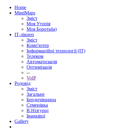
Home
MindMaps
Зміст
Моя Утопія
Моя Боротьба)
ІТ-лікнеп
Зміст
Комп'ютер
Інформаційні технології (ІТ)
Телеком
Автоматизація
Оптимізація
--
VoIP
Родовід
Зміст
Загальне
Бердичівщина
Семенівка
В.Нізгурці
Іванківці
Gallery